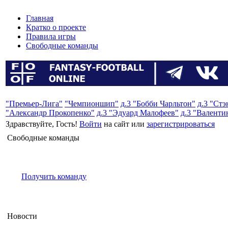
Главная
Кратко о проекте
Правила игры
Свободные команды
"Премьер-Лига"
"Чемпионшип"
д.3 "Бобби Чарльтон"
д.3 "Ст
"Александр Прокопенко"
д.3 "Эдуард Малофеев"
д.3 "Валенти
Здравствуйте, Гость!
Войти
на сайт или
зарегистрироваться
Свободные команды
Получить команду
Новости