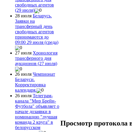
свободных агентов
(29 июля)
0
28 июля
Беларусь.
Заявки на
трансферный день
свободных агентов
принимаются до
09:00 29 июля (среда)
0
27 июля
Хронология
трансферного дня
аукционов (27 июля)
0
26 июля
Чемпионат
Беларуси.
Корректировка
календаря.
0
26 июля
Телеграм-
канала "Мир Брейн-
Футбола" объявляет о
начале дозаявки в
номинацию "лучшая
Просмотр протокола 
команда 2 круга" в
белорусском