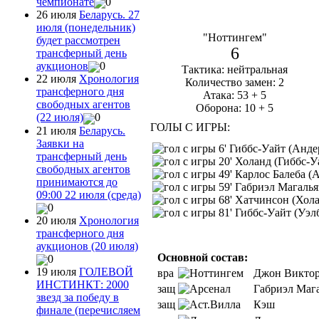
чемпионате
0
26 июля
Беларусь. 27
июля (понедельник)
"Ноттингем"
будет рассмотрен
6
трансферный день
аукционов
0
Тактика: нейтральная
22 июля
Хронология
Количество замен: 2
трансферного дня
Атака: 53 + 5
свободных агентов
Оборона: 10 + 5
(22 июля)
0
ГОЛЫ С ИГРЫ:
21 июля
Беларусь.
Заявки на
6' Гиббс-Уайт (Анде
трансферный день
20' Холанд (Гиббс-У
свободных агентов
49' Карлос Балеба (
принимаются до
59' Габриэл Магальяэ
09:00 22 июля (среда)
68' Хатчинсон (Хол
0
81' Гиббс-Уайт (Уэл
20 июля
Хронология
трансферного дня
аукционов (20 июля)
Основной состав:
0
19 июля
ГОЛЕВОЙ
вра
Джон Викто
ИНСТИНКТ: 2000
защ
Габриэл Маг
звезд за победу в
защ
Кэш
финале (перечисляем