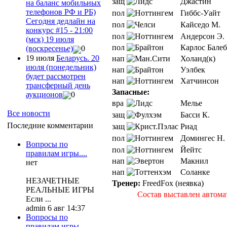
защ
Джастин
на баланс мобильных
телефонов РФ и РБ)
пол
Гиббс-Уайт
Сегодня дедлайн на
пол
Кайседо М.
конкурс #15 - 21:00
пол
Андерсон Э.
(мск) 19 июля
пол
Карлос Балеб
(воскресенье)
0
19 июля
Беларусь. 20
нап
Холанд(к)
июля (понедельник)
нап
Уэлбек
будет рассмотрен
нап
Хатчинсон
трансферный день
Запасные:
аукционов
0
вра
Мелье
Все новости
защ
Басси К.
Последние комментарии
защ
Риад
пол
Домингес Н.
Вопросы по
пол
Йейтс
правилам игры....
нап
Макнил
нет
нап
Соланке
НЕЗАЧЕТНЫЕ
Тренер:
FreedFox (неявка)
РЕАЛЬНЫЕ ИГРЫ
Состав выставлен автома
Если ...
admin 6 авг 14:37
Вопросы по
правилам игры....