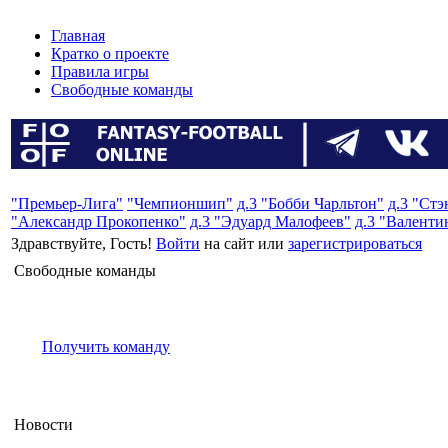
Главная
Кратко о проекте
Правила игры
Свободные команды
"Премьер-Лига"
"Чемпионшип"
д.3 "Бобби Чарльтон"
д.3 "Ст
"Александр Прокопенко"
д.3 "Эдуард Малофеев"
д.3 "Валенти
Здравствуйте, Гость!
Войти
на сайт или
зарегистрироваться
Свободные команды
Получить команду
Новости