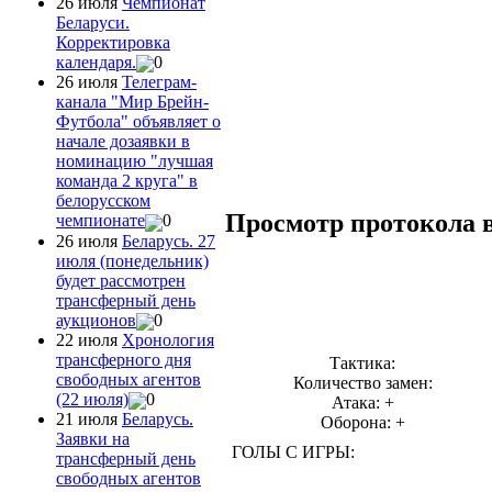
26 июля
Чемпионат
Беларуси.
Корректировка
календаря.
0
26 июля
Телеграм-
канала "Мир Брейн-
Футбола" объявляет о
начале дозаявки в
номинацию "лучшая
команда 2 круга" в
белорусском
Просмотр протокола 
чемпионате
0
26 июля
Беларусь. 27
июля (понедельник)
будет рассмотрен
трансферный день
аукционов
0
22 июля
Хронология
трансферного дня
Тактика:
свободных агентов
Количество замен:
(22 июля)
0
Атака: +
21 июля
Беларусь.
Оборона: +
Заявки на
ГОЛЫ С ИГРЫ:
трансферный день
свободных агентов