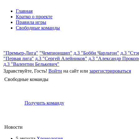
Главная
Кратко о проекте
Правила игры
Свободные команды
"Премьер-Лига"
"Чемпионшип"
д.3 "Бобби Чарльтон"
д.3 "Ст
"Первая лига"
д.3 "Сергей Алейников"
д.3 "Александр Прокоп
д.3 "Валентин Белькевич"
Здравствуйте, Гость!
Войти
на сайт или
зарегистрироваться
Свободные команды
Получить команду
Новости
5 августа
Хронология