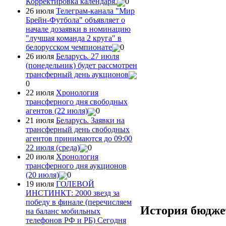
Корректировка календаря.
0
26 июля
Телеграм-канала "Мир
Брейн-Футбола" объявляет о
начале дозаявки в номинацию
"лучшая команда 2 круга" в
белорусском чемпионате
0
26 июля
Беларусь. 27 июля
(понедельник) будет рассмотрен
трансферный день аукционов
0
22 июля
Хронология
трансферного дня свободных
агентов (22 июля)
0
21 июля
Беларусь. Заявки на
трансферный день свободных
агентов принимаются до 09:00
22 июля (среда)
0
20 июля
Хронология
трансферного дня аукционов
(20 июля)
0
19 июля
ГОЛЕВОЙ
ИНСТИНКТ: 2000 звезд за
победу в финале (перечисляем
История бюдже
на баланс мобильных
телефонов РФ и РБ) Сегодня