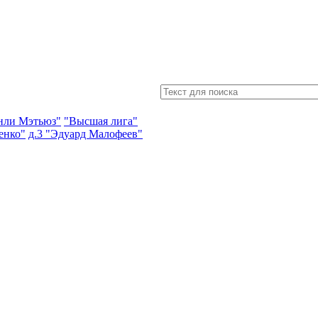
энли Мэтьюз"
"Высшая лига"
енко"
д.3 "Эдуард Малофеев"