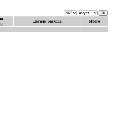
ма
Детали расхода
Итого
да