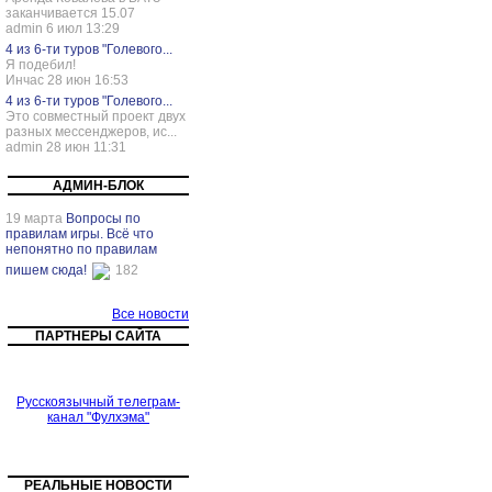
заканчивается 15.07
admin 6 июл 13:29
4 из 6-ти туров "Голевого...
Я подебил!
Инчас 28 июн 16:53
4 из 6-ти туров "Голевого...
Это совместный проект двух
разных мессенджеров, ис...
admin 28 июн 11:31
АДМИН-БЛОК
19 марта
Вопросы по
правилам игры. Всё что
непонятно по правилам
пишем сюда!
182
Все новости
ПАРТНЕРЫ САЙТА
Русскоязычный телеграм-
канал "Фулхэма"
РЕАЛЬНЫЕ НОВОСТИ