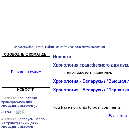
Главная
Кратко о проекте
Правила игры
Свободные команды
"Премьер-Лига"
"Чемпионшип"
д.3 "Бобби Чарльтон"
д.3 "Стэнли Мэтью
"Высшая лига"
"Первая лига"
д.3 "Сергей Алейников"
д.3 "Александр
Прокопенко"
д.3 "Эдуард Малофеев"
д.3 "Валентин Белькевич"
Здравствуйте, Гость!
Войти
на сайт или
зарегистрироваться
СВОБОДНЫЕ КОМАНДЫ
Новости
Хронология трансферного дня аукц
Получить команду
Опубликовано: 15 июня 2026
Хронология - Беларусь / "Высшая 
Хронология - Беларусь / "Первая л
НОВОСТИ
5 августа
Хронология
трансферного дня
свободных агентов (5
You have no rights to post comments
августа)
0
JComments
4 августа
Беларусь. Заявки
на трансферный день
свободных агентов