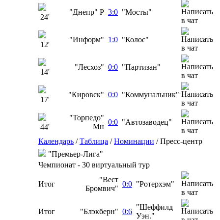
"Днепр" Р
3:0
"Мосты"
24'
"Информ"
1:0
"Колос"
12'
"Лесхоз"
0:0
"Партизан"
14'
"Кировск"
0:0
"Коммунальник"
17'
"Торпедо"
0:0
"Автозаводец"
Мн
44'
Календарь
/
Таблица
/
Номинации
/
Пресс-центр
"Премьер-Лига"
Чемпионат - 30 виртуальный тур
"Вест
Итог
0:0
"Ротерхэм"
Бромвич"
"Шеффилд
Итог
"Блэкберн"
0:6
Уэн."