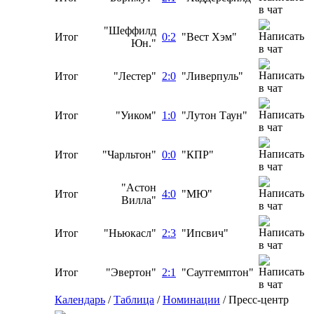
"Шеффилд
Итог
0:2
"Вест Хэм"
Юн."
Итог
"Лестер"
2:0
"Ливерпуль"
Итог
"Уиком"
1:0
"Лутон Таун"
Итог
"Чарльтон"
0:0
"КПР"
"Астон
Итог
4:0
"МЮ"
Вилла"
Итог
"Ньюкасл"
2:3
"Ипсвич"
Итог
"Эвертон"
2:1
"Саутгемптон"
Календарь
/
Таблица
/
Номинации
/
Пресс-центр