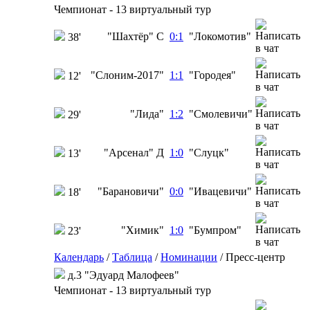
Чемпионат - 13 виртуальный тур
"Шахтёр" С
0:1
"Локомотив"
38'
"Слоним-2017"
1:1
"Городея"
12'
"Лида"
1:2
"Смолевичи"
29'
"Арсенал" Д
1:0
"Слуцк"
13'
"Барановичи"
0:0
"Ивацевичи"
18'
"Химик"
1:0
"Бумпром"
23'
Календарь
/
Таблица
/
Номинации
/
Пресс-центр
д.3 "Эдуард Малофеев"
Чемпионат - 13 виртуальный тур