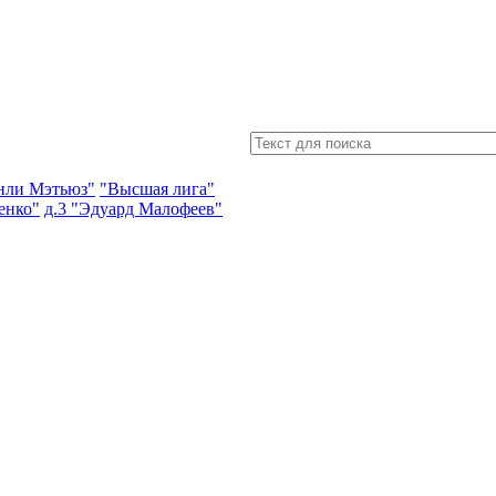
энли Мэтьюз"
"Высшая лига"
енко"
д.3 "Эдуард Малофеев"