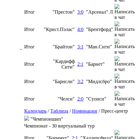
Итог
"Престон"
3:0
"Арсенал" Л
Итог
"Крист.Пэлас"
4:0
"Брентфорд"
Итог
"Брайтон"
3:1
"Ман.Сити"
..
"Кардифф
Итог
2:1
"Барнет"
Сити"
Итог
"Барнсли"
3:2
"Мидлсбро"
Итог
"Челси"
2:0
"Суонси"
Календарь
/
Таблица
/
Номинации
/
Пресс-центр
"Чемпионшип"
Чемпионат - 30 виртуальный тур
Итог
"Борнмут"
2:1
"Хаддерсфилд"