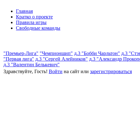
Главная
Кратко о проекте
Правила игры
Свободные команды
"Премьер-Лига"
"Чемпионшип"
д.3 "Бобби Чарльтон"
д.3 "Ст
"Первая лига"
д.3 "Сергей Алейников"
д.3 "Александр Прокоп
д.3 "Валентин Белькевич"
Здравствуйте, Гость!
Войти
на сайт или
зарегистрироваться