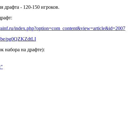
 драфта - 120-150 игроков.
драфт:
brainf.ru/index.php?option=com_content&view=article&id=2007
tu.be/pg0QZKZdtLI
к набора на драфте):
н"