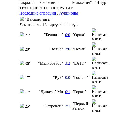
закрыта
Белькевич" - 14 тур
ТРАНСФЕРНЫЕ ОПЕРАЦИИ
Последние операции
/
Аукционы
"Высшая лига"
Чемпионат - 13 виртуальный тур
"Белшина"
0:0
"Орша"
21'
"Волна"
2:0
"Нёман"
20'
"Мелиоратор"
3:2
"БАТЭ"
36'
"Рух"
0:0
"Гомель"
17'
"Динамо" Мн
0:1
"Горки"
17'
"Первый
"Островец"
2:1
25'
Регион"