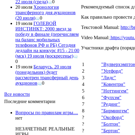
22 июля (среда)
0
Рекомендуемый список для
20 июля
Хронология
трансферного дня аукционов
Как правильно провести 
(20 июля)
0
19 июля
ГОЛЕВОЙ
Текстовой Manual:
http://
ИНСТИНКТ: 2000 звезд за
победу в финале (перечисляем
Video Manual:
https://you
на баланс мобильных
телефонов РФ и РБ) Сегодня
Участники драфта (порядо
дедлайн на конкурс #15 - 21:00
(мск) 19 июля (воскресенье)
0
1
"Вулверхэмпто
19 июля
Беларусь. 20 июля
2
"Уотфорд"
(понедельник) будет
3
"Лидс"
рассмотрен трансферный день
аукционов
0
4
"Ковентри"
5
"Ноттингем"
Все новости
6
"Фулхэм"
Последние комментарии
7
"Рединг"
8
"Бирмингем"
Вопросы по правилам игры....
?
"Оксфорд"
нет
?
"Болтон"
НЕЗАЧЕТНЫЕ РЕАЛЬНЫЕ
?
"Бертон"
ИГРЫ