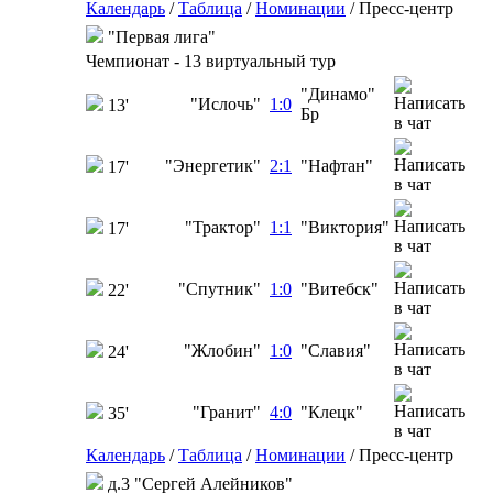
Календарь
/
Таблица
/
Номинации
/
Пресс-центр
"Первая лига"
Чемпионат - 13 виртуальный тур
"Динамо"
"Ислочь"
1:0
13'
Бр
"Энергетик"
2:1
"Нафтан"
17'
"Трактор"
1:1
"Виктория"
17'
"Спутник"
1:0
"Витебск"
22'
"Жлобин"
1:0
"Славия"
24'
"Гранит"
4:0
"Клецк"
35'
Календарь
/
Таблица
/
Номинации
/
Пресс-центр
д.3 "Сергей Алейников"