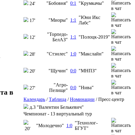
"Бобовня"
0:1
"Крумкачы"
24'
"Юни Икс
"Миоры"
1:1
17'
Лабс"
"Торпедо-
1:1
"Полоцк-2019"
12'
БелАЗ"
"Стэнлес"
1:0
"Макслайн"
28'
у
"Щучин"
0:0
"МНПЗ"
20'
"Агро-
0:0
"Нива"
27'
Пелище"
та в
Календарь
/
Таблица
/
Номинации
/
Пресс-центр
д.3 "Валентин Белькевич"
Чемпионат - 13 виртуальный тур
"Технолог-
"Молодечно"
1:0
БГУТ"
20'