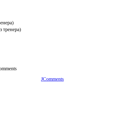
ренера)
з тренера)
 comments
JComments