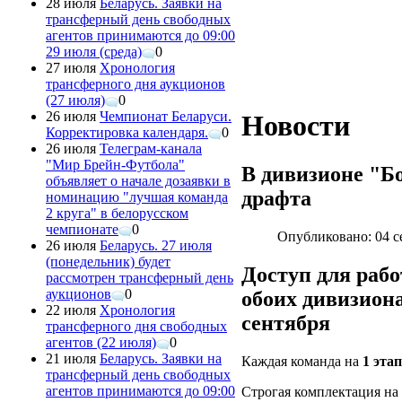
28 июля
Беларусь. Заявки на
трансферный день свободных
агентов принимаются до 09:00
29 июля (среда)
0
27 июля
Хронология
трансферного дня аукционов
(27 июля)
0
26 июля
Чемпионат Беларуси.
Новости
Корректировка календаря.
0
26 июля
Телеграм-канала
"Мир Брейн-Футбола"
В дивизионе "Бо
объявляет о начале дозаявки в
драфта
номинацию "лучшая команда
2 круга" в белорусском
чемпионате
0
Опубликовано: 04 с
26 июля
Беларусь. 27 июля
(понедельник) будет
Доступ для рабо
рассмотрен трансферный день
аукционов
0
обоих дивизиона
22 июля
Хронология
сентября
трансферного дня свободных
агентов (22 июля)
0
21 июля
Беларусь. Заявки на
Каждая команда на
1 эта
трансферный день свободных
агентов принимаются до 09:00
Строгая комплектация на 1 