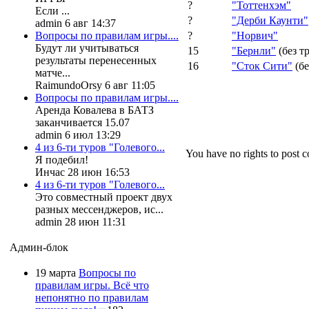
?
"Тоттенхэм"
Если ...
?
"Дерби Каунти"
admin 6 авг 14:37
?
"Норвич"
Вопросы по правилам игры....
Будут ли учитываться
15
"Бернли"
(без т
результаты перенесенных
16
"Сток Сити"
(бе
матче...
RaimundoOrsy 6 авг 11:05
Вопросы по правилам игры....
Аренда Ковалева в БАТЗ
заканчивается 15.07
admin 6 июл 13:29
4 из 6-ти туров "Голевого...
You have no rights to post
Я подебил!
Инчас 28 июн 16:53
4 из 6-ти туров "Голевого...
Это совместный проект двух
разных мессенджеров, ис...
admin 28 июн 11:31
Админ-блок
19 марта
Вопросы по
правилам игры. Всё что
непонятно по правилам